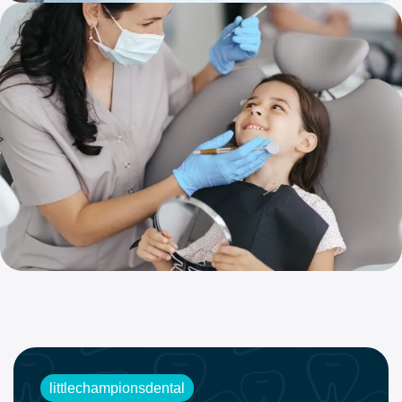
Óxido nitroso
El óxido nitroso, también conocido como gas de la risa, es un
sedante seguro y suave que ayuda a los niños a relajarse
durante los procedimientos dentales.
Frenectomía
La frenectomía es un procedimiento sencillo con láser que
libera el tejido oral tenso bajo la lengua o el labio superior
para mejorar la función y la comodidad.
littlechampionsdental