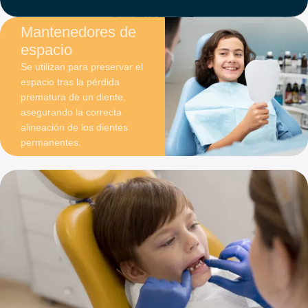
Mantenedores de
espacio
Se utilizan para preservar el
espacio tras la pérdida
prematura de un diente,
asegurando la correcta
alineación de los dientes
permanentes.