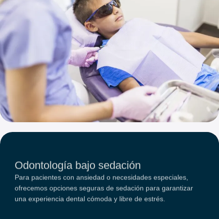
Las coronas se utilizan para restaurar dientes severamente
dañados, proporcionando resistencia, protección y una
apariencia natural.
Odontología láser
La tecnología láser avanzada permite realizar tratamientos
Odontología bajo sedación
precisos y mínimamente invasivos, reduciendo las molestias
y el tiempo de recuperación.
Para pacientes con ansiedad o necesidades especiales,
ofrecemos opciones seguras de sedación para garantizar
una experiencia dental cómoda y libre de estrés.